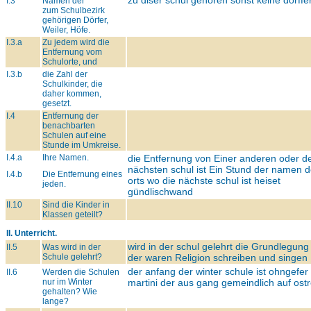
zu diser schul gehören sonst keine dorffe
I.3
Namen der
zum Schulbezirk
gehörigen Dörfer,
Weiler, Höfe.
I.3.a
Zu jedem wird die
Entfernung vom
Schulorte, und
I.3.b
die Zahl der
Schulkinder, die
daher kommen,
gesetzt.
I.4
Entfernung der
benachbarten
Schulen auf eine
Stunde im Umkreise.
I.4.a
Ihre Namen.
die Entfernung von Einer anderen oder d
nächsten schul ist Ein Stund der namen 
I.4.b
Die Entfernung eines
orts wo die nächste schul ist heiset
jeden.
gündlischwand
II.10
Sind die Kinder in
Klassen geteilt?
II. Unterricht.
wird in der schul gelehrt die Grundlegung
II.5
Was wird in der
Schule gelehrt?
der waren Religion schreiben und singen
der anfang der winter schule ist ohngefer
II.6
Werden die Schulen
nur im Winter
martini der aus gang gemeindlich auf ost
gehalten? Wie
lange?