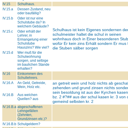
IV.15
Schulhaus.
IV.15.a
Dessen Zustand, neu
oder baufällig?
IV.15.b
Oder ist nur eine
Schulstube da? In
welchem Gebäude?
Schulhaus ist kein Eigenes sondernen de
IV.15.c
Oder erhält der
schulmeister haltet die schul in seinen
Lehrer, in
wohnhaus doch in Einer besonderen Stu
Ermangelung einer
wofür Er kein zins Erhält sondern Er mus 
Schulstube
Hauszins? Wie viel?
die Stuben sälber sorgen
IV.15.d
Wer muß für die
Schulwohnung
sorgen, und selbige
im baulichen Stande
erhalten?
IV.16
Einkommen des
Schullehrers.
IV.16.A
An Geld, Getreide,
an getreit wein und holz nichts ab geschaf
Wein, Holz etc.
zehenden und grund zinsen nichts sonde
sein besoldung ist aus der Kyrchen kase
IV.16.B
Aus welchen
bz. 2
#?##
aus der schul kasen kr. 3 von 
Quellen? aus
gemeind selbsten kr. 2
IV.16.B.a
abgeschaffenen
Lehngefällen
(Zehnten,
Grundzinsen etc.)?
IV.16.B.b
Schulgeldern?