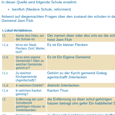
In dieser Quelle wird folgende Schule erwähnt:
Isenfluh (Niedere Schule, reformiert)
Antwort auf diegemachten Fragen über den zustand der schulen in d
Gemeind Jsen Fluh
I. Lokal-Verhältnisse.
Der namen diser oder des orts wo die schu
I.1
Name des Ortes, wo
die Schule ist.
heist Jsen Fluh
Es ist Ein kleiner Flecken
I.1.a
Ist es ein Stadt,
Flecken, Dorf, Weiler,
Hof?
Es ist Ein Eigene Gemeind
I.1.b
Ist es eine eigene
Gemeinde? Oder zu
welcher Gemeinde
gehört er?
Gehört zu der Kyrch gemeind Gsteig
I.1.c
Zu welcher
Kirchgemeinde
agentschafft Jnterlacken
(Agentschaft)?
districkt Jnterlacken
I.1.d
In welchem Distrikt?
Kanton Thun
I.1.e
In welchen Kanton
gehörig?
die Entfernung zu diser schul gehörigen
I.2
Entfernung der zum
Schulbezirk
haüser betragt ohn gefer Ein habbfiertel 
gehörigen Häuser. In
Viertelstunden.