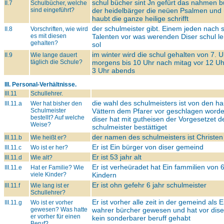
schul bücher sint Jn gefürt das nahmen 
II.7
Schulbücher, welche
sind eingeführt?
der heidelbärger die neüen Psalmen und
haubt die ganze heilige schrifft
der schulmeister gibt. Einem jeden nach 
II.8
Vorschriften, wie wird
es mit diesen
Talenten vor was werenden Diser schul l
gehalten?
sol
im winter wird die schul gehalten von 7. U
II.9
Wie lange dauert
täglich die Schule?
morgens bis 10 Uhr nach mitag vor 12 Uh
3 Uhr abends
III. Personal-Verhältnisse.
III.11
Schullehrer.
die wahl des schulmeisters ist von den h
III.11.a
Wer hat bisher den
Schulmeister
Vättern dem Pfarer vor geschlagen word
bestellt? Auf welche
diser hat mit gutheisen der Vorgesetzet d
Weise?
schulmeister bestättiget
der namen des schulmeisters ist Christe
III.11.b
Wie heißt er?
Er ist Ein bürger von diser gemeind
III.11.c
Wo ist er her?
Er ist 53 jahr alt
III.11.d
Wie alt?
Er ist verheüradet hat Ein fammilien von 6
III.11.e
Hat er Familie? Wie
viele Kinder?
Kindern
Er ist ohn gefehr 6 jahr schulmeister
III.11.f
Wie lang ist er
Schullehrer?
Er ist vorher alle zeit in der gemeind als E
III.11.g
Wo ist er vorher
gewesen? Was hatte
wahrer bürcher gewesen und hat vor dis
er vorher für einen
kein sonderbarer beruff gehabt
Beruf?