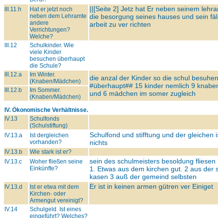
||[Seite 2] Jetz hat Er neben seinem lehr
III.11.h
Hat er jetzt noch
neben dem Lehramte
die besorgung seines hauses und sein fä
andere
arbeit zu ver richten
Verrichtungen?
Welche?
III.12
Schulkinder. Wie
viele Kinder
besuchen überhaupt
die Schule?
III.12.a
Im Winter.
die anzal der Kinder so die schul besuhen
(Knaben/Mädchen)
#überhaupt##
15 kinder nemlich 9 knabe
III.12.b
Im Sommer.
und 6 mädchen im somer zugleich
(Knaben/Mädchen)
IV. Ökonomische Verhältnisse.
IV.13
Schulfonds
(Schulstiftung)
Schulfond und stifftung und der gleichen i
IV.13.a
Ist dergleichen
vorhanden?
nichts
IV.13.b
Wie stark ist er?
sein des schulmeisters besoldung fliesen
IV.13.c
Woher fließen seine
Einkünfte?
1. Etwas aus dem kirchen gut. 2 aus der 
kasen 3 auß der gemeind selbsten
Er ist in keinen armen gütren ver Einiget
IV.13.d
Ist er etwa mit dem
Kirchen- oder
Armengut vereinigt?
IV.14
Schulgeld. Ist eines
eingeführt? Welches?