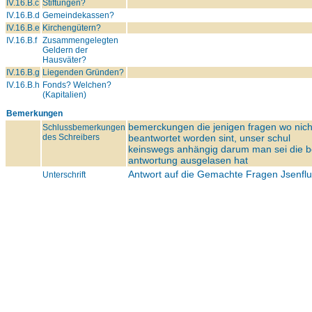
IV.16.B.c
Stiftungen?
IV.16.B.d
Gemeindekassen?
IV.16.B.e
Kirchengütern?
IV.16.B.f
Zusammengelegten
Geldern der
Hausväter?
IV.16.B.g
Liegenden Gründen?
IV.16.B.h
Fonds? Welchen?
(Kapitalien)
Bemerkungen
bemerckungen die jenigen fragen wo nich
Schlussbemerkungen
des Schreibers
beantwortet worden sint, unser schul
keinswegs anhängig darum man sei die 
antwortung ausgelasen hat
Antwort auf die Gemachte Fragen Jsenfl
Unterschrift