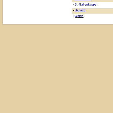
St. Gallenkappel
Uznach
Walde