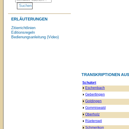
ERLÄUTERUNGEN
Zitierrichtlinien
Editionsregeln
Bedienungsanleitung (Video)
TRANSKRIPTIONEN AUS
Schulort
Eschenbach
Gebertingen
Goldingen
Gommiswald
Oberholz
Rüeterswil
Schmerikon